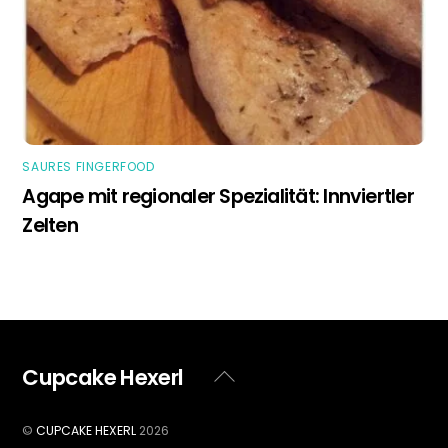
SAURES FINGERFOOD
Agape mit regionaler Spezialität: Innviertler
Zelten
Cupcake Hexerl
Back
To
Top
©
CUPCAKE HEXERL
2026