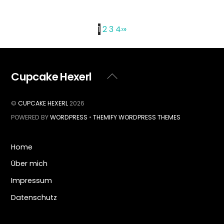
1
2
3
4
›
»
Cupcake Hexerl
Back
To
Top
©
CUPCAKE HEXERL
2026
POWERED BY
WORDPRESS
•
THEMIFY WORDPRESS THEMES
Home
Über mich
Impressum
Datenschutz