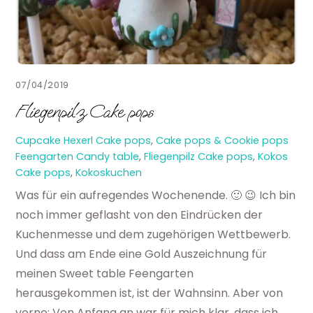
07/04/2019
Fliegenpilz Cake pops
Cupcake Hexerl
Cake pops
,
Cake pops & Cookie pops
Feengarten Candy table
,
Fliegenpilz Cake pops
,
Kokos
Cake pops
,
Kokoskuchen
Was für ein aufregendes Wochenende. 🙂 😉 Ich bin
noch immer geflasht von den Eindrücken der
Kuchenmesse und dem zugehörigen Wettbewerb.
Und dass am Ende eine Gold Auszeichnung für
meinen Sweet table Feengarten
herausgekommen ist, ist der Wahnsinn. Aber von
vorne: Von Anfang an war für mich klar, dass ich