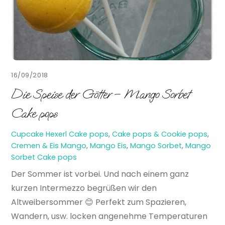
16/09/2018
Die Speise der Götter – Mango Sorbet
Cake pops
Cupcake Hexerl
Cake pops
,
Cake pops & Cookie pops
,
Cremen & Eis
Mango
,
Mango Eis
,
Mango Sorbet
,
Mango
Sorbet Cake pops
Der Sommer ist vorbei. Und nach einem ganz
kurzen Intermezzo begrüßen wir den
Altweibersommer 😊 Perfekt zum Spazieren,
Wandern, usw. locken angenehme Temperaturen