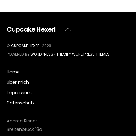
Cupcake Hexerl
Back
To
Top
©
CUPCAKE HEXERL
2026
POWERED BY
WORDPRESS
•
THEMIFY WORDPRESS THEMES
Home
Über mich
Impressum
Datenschutz
Andrea Riener
Breitenbruck 18a