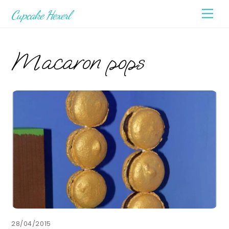
Skip
Men
Cupcake Hexerl
to
content
Macaron pops
28/04/2015