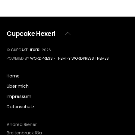
Cupcake Hexerl
Back
To
Top
©
CUPCAKE HEXERL
2026
POWERED BY
WORDPRESS
•
THEMIFY WORDPRESS THEMES
Home
Über mich
Impressum
Datenschutz
Andrea Riener
Breitenbruck 18a