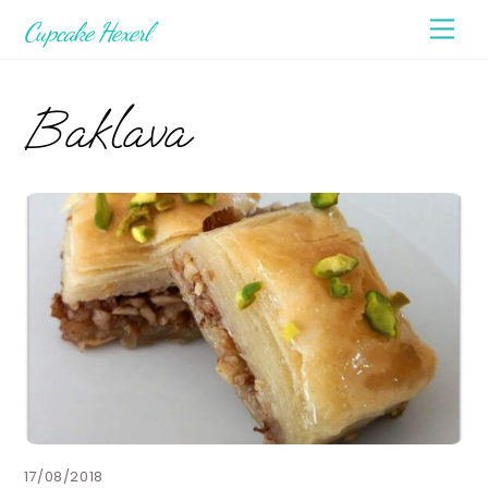
Skip
Men
Cupcake Hexerl
to
content
Baklava
17/08/2018