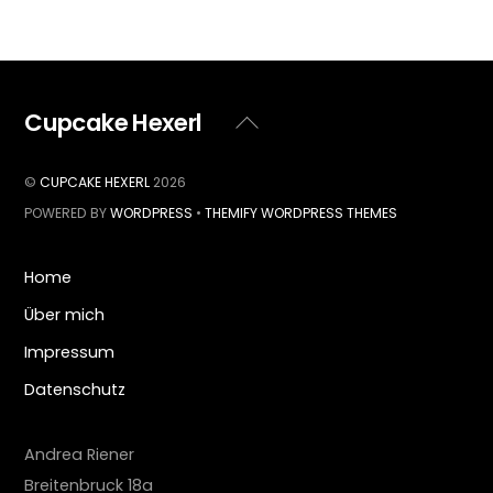
Cupcake Hexerl
Back
To
Top
©
CUPCAKE HEXERL
2026
POWERED BY
WORDPRESS
•
THEMIFY WORDPRESS THEMES
Home
Über mich
Impressum
Datenschutz
Andrea Riener
Breitenbruck 18a