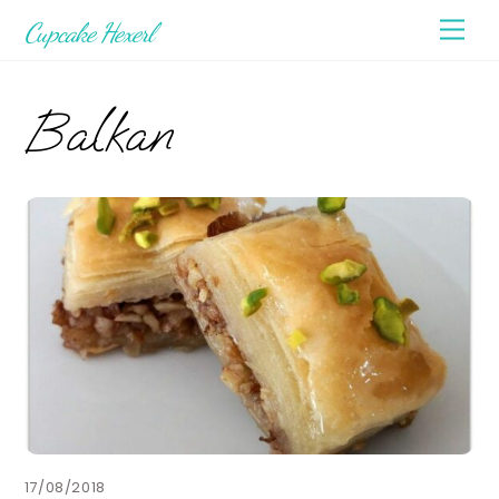
Skip
Men
Cupcake Hexerl
to
content
Balkan
17/08/2018