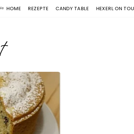
HOME
REZEPTE
CANDY TABLE
HEXERL ON TO
le
t