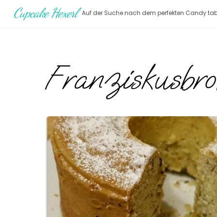
Skip
Cupcake Hexerl
Auf der Suche nach dem perfekten Candy tab
to
content
Franziskusbro