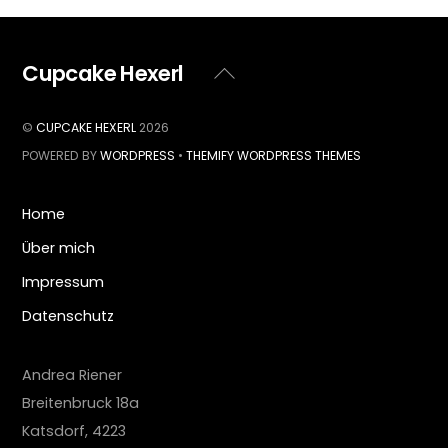
Cupcake Hexerl
Back
To
Top
©
CUPCAKE HEXERL
2026
POWERED BY
WORDPRESS
•
THEMIFY WORDPRESS THEMES
Home
Über mich
Impressum
Datenschutz
Andrea Riener
Breitenbruck 18a
Katsdorf
,
4223