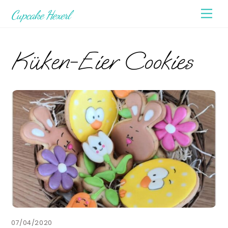
Skip
Men
Cupcake Hexerl
to
content
Küken-Eier Cookies
07/04/2020