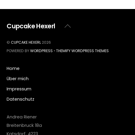
Cupcake Hexerl
Back
To
Top
©
CUPCAKE HEXERL
2026
POWERED BY
WORDPRESS
•
THEMIFY WORDPRESS THEMES
Home
Über mich
Impressum
Datenschutz
Andrea Riener
Breitenbruck 18a
Katsdorf
,
4223