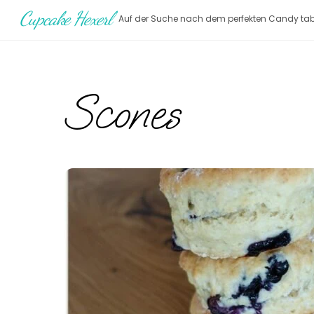
Skip
Cupcake Hexerl
Auf der Suche nach dem perfekten Candy tab
to
content
Scones