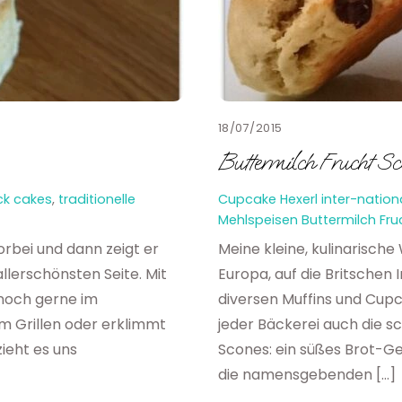
18/07/2015
Buttermilch Frucht Sc
ck cakes
,
traditionelle
Cupcake Hexerl
inter-nation
Mehlspeisen
Buttermilch Fr
rbei und dann zeigt er
Meine kleine, kulinarische
lerschönsten Seite. Mit
Europa, auf die Britschen 
 noch gerne im
diversen Muffins und Cupc
zum Grillen oder erklimmt
jeder Bäckerei auch die s
zieht es uns
Scones: ein süßes Brot-Ge
die namensgebenden […]