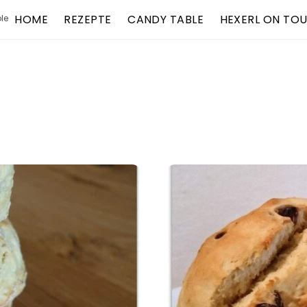
HOME
REZEPTE
CANDY TABLE
HEXERL ON TO
le