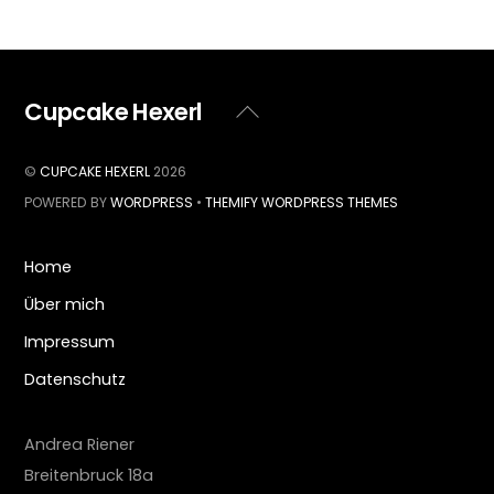
Cupcake Hexerl
Back
To
Top
©
CUPCAKE HEXERL
2026
POWERED BY
WORDPRESS
•
THEMIFY WORDPRESS THEMES
Home
Über mich
Impressum
Datenschutz
Andrea Riener
Breitenbruck 18a