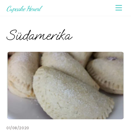
Skip
Men
Cupcake Hexerl
to
content
Südamerika
01/08/2020