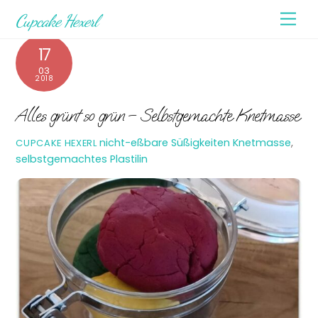
Skip
Men
Cupcake Hexerl
to
content
17
03
2018
Alles grünt so grün – Selbstgemachte Knetmasse
nicht-eßbare Süßigkeiten
Knetmasse
,
CUPCAKE HEXERL
selbstgemachtes Plastilin