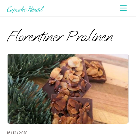
Skip
Men
Cupcake Hexerl
to
content
Florentiner Pralinen
16/12/2018