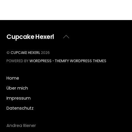
Cupcake Hexerl
Back
To
Top
©
CUPCAKE HEXERL
2026
POWERED BY
WORDPRESS
•
THEMIFY WORDPRESS THEMES
Home
Über mich
Impressum
Datenschutz
Andrea Riener