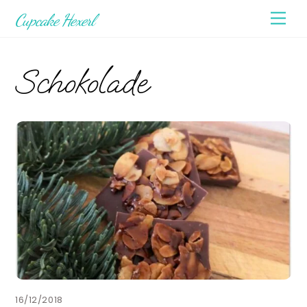
Skip
Men
Cupcake Hexerl
to
content
Schokolade
16/12/2018