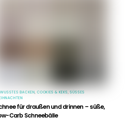
EWUSSTES BACKEN
,
COOKIES & KEKS
,
SÜSSES W
IHNACHTEN
chnee für draußen und drinnen – süße,
ow-Carb Schneebälle