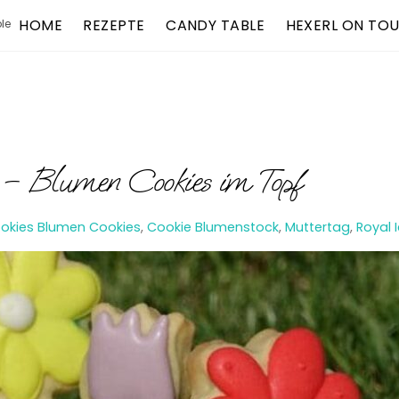
HOME
REZEPTE
CANDY TABLE
HEXERL ON TO
le
 – Blumen Cookies im Topf
okies
Blumen Cookies
,
Cookie Blumenstock
,
Muttertag
,
Royal 