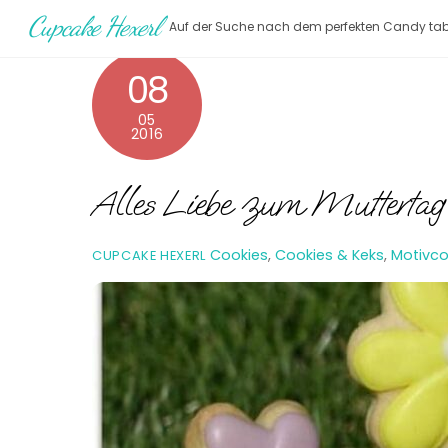
Skip
Cupcake Hexerl
Auf der Suche nach dem perfekten Candy tab
to
content
08
05
2016
Alles Liebe zum Muttertag
Cookies
,
Cookies & Keks
,
Motivco
CUPCAKE HEXERL