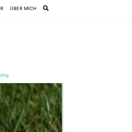
Search
UR
ÜBER MICH
Icing