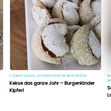
COOKIES & KEKS
,
ÖSTERREICHISCHE MEHLSPEISEN
B
E
Kekse das ganze Jahr – Burgenländer
S
Kipferl
L