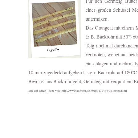
Für den Germteig
Butte
einer großen Schüssel Me
untermixen.
Das Orangeat mit einem M
(z.B. Backrohr mit 50°) 60
Teig nochmal durchkneten
verknoten, wobei auf beid
einschlagen und mehrmals
10 min zugedeckt aufgehen lassen. Backrohr auf 180°C 
Bevor es ins Backrohr geht, Germteig mit verquirltem E
Idee der Brezel-Taube von: http://www.kochbar.de/rezept/137464/Colomba.html