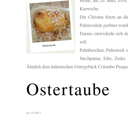
Heute, am 20. März 2016, 
Karwoche
.
Die Christen feiern an d
Palmwedeln geebnet wur
Daraus entwickelte sich d
soll.
Palmbuschen, Palmstock od
Stechpalme, Eibe, Zeder,
Ähnlich dem italienischen Ostergebäck Colombo Pasqual
Ostertaube
(ca. 14 Stk.)