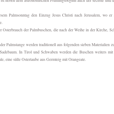
ist neben dem astronomischen Frühlingsbeginn auch der sechste und da
iesem Palmsonntag den Einzug Jesus Christi nach Jerusalem, wo er
de.
er Osterbrauch der Palmbuschen, die nach der Weihe in der Kirche, S
er Palmstange werden traditionell aus folgenden sieben Materialien 
 Sadebaum. In Tirol und Schwaben werden die Buschen weiters mit 
e, eine süße Ostertaube aus Germteig mit Orangeate.