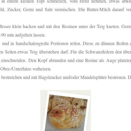
r in einem kleinen Topf schmelzen, vom Herd nehmen, etwas abküh
hl, Zucker, Germ und Salz vermischen. Die Butter-Milch darauf vert
esser klein hacken und mit den Rosinen unter der Teig kneten. Ger
-90 min aufgehen lassen.
 und in handschalengroße Portionen teilen. Diese zu dünnen Rollen 
en Seiten etwas Teig überstehen darf. Für die Schwanzfedern den übe
 einschneiden.
Den Kopf abrunden und eine Rosine als Auge platzi
Ober-/Unterhitze vorheizen.
i bestreichen und mit Hagelzucker und/oder Mandelsplitter bestreuen.