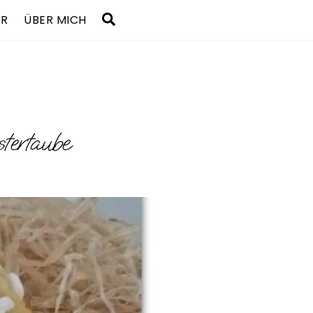
Search
UR
ÜBER MICH
tertaube