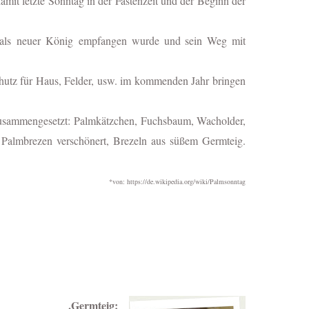
mit letzte Sonntag in der Fastenzeit und der Beginn der
 als
neuer König
empfangen wurde und sein Weg mit
chutz für Haus, Felder, usw. im kommenden Jahr bringen
zusammengesetzt:
Palmkätzchen, Fuchsbaum, Wacholder,
Palmbrezen verschönert, Brezeln aus süßem Germteig.
*von: https://de.wikipedia.org/wiki/Palmsonntag
.Germteig: