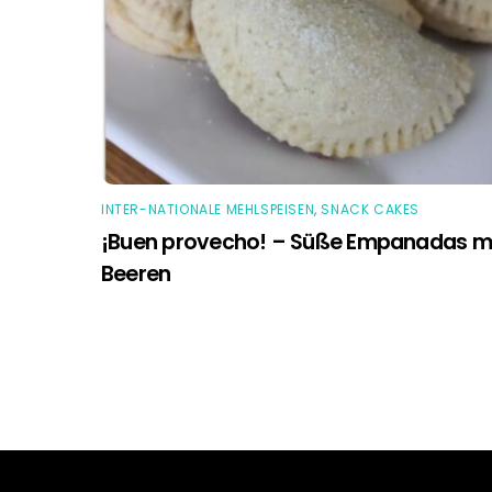
INTER-NATIONALE MEHLSPEISEN
,
SNACK CAKES
¡Buen provecho! – Süße Empanadas m
Beeren