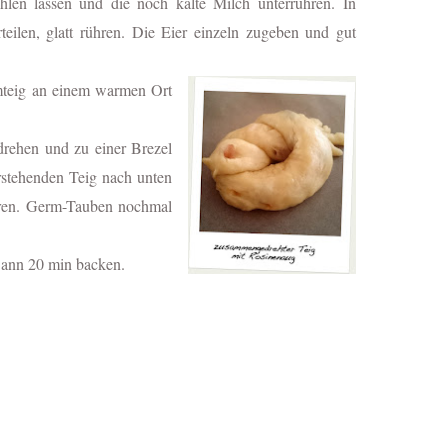
len lassen und die noch kalte Milch unterrühren.
In
eilen, glatt rühren. Die Eier einzeln zugeben und gut
mteig an einem warmen Ort
drehen und zu einer Brezel
rstehenden Teig nach unten
eren. Germ-Tauben nochmal
 Dann 20 min backen.