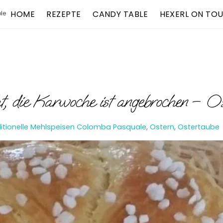
HOME
REZEPTE
CANDY TABLE
HEXERL ON TO
le
t, die Karwoche ist angebrochen – Os
itionelle Mehlspeisen
Colomba Pasquale
,
Ostern
,
Ostertaube