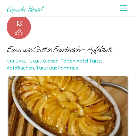
Skip
Men
Cupcake Hexerl
to
content
13
03
2016
Essen wie Gott in Frankreich – Apfeltarte
Kuchen
,
Torten
Apfel Tarte
,
CUPCAKE HEXERL
Apfelkuchen
,
Tarte aux Pommes