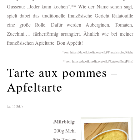
Gusseau: „Jeder kann kochen“.** Wie der Name schon sagt,
spielt dabei das traditionelle französische Gericht Ratatouille
eine große Rolle. Dafür werden Auberginen, Tomaten,
Zucchini,… fächerförmig arrangiert. Ähnlich wie bei meiner
französischen Apfeltarte. Bon Appétit!
*von: https://de.wikipedia.org/wiki/Französische_Küche
**von: https://de.wikipedia.org/wiki/Ratatouille_(Film)
Tarte aux pommes –
Apfeltarte
(ca. 10 Stk.)
.Mürbteig:
200g Mehl
50g Zucker