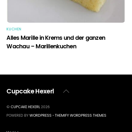
KUCHEN
Alles Marille in Krems und der ganzen
Wachau – Marillenkuchen
Cupcake Hexerl
Back
To
Top
©
CUPCAKE HEXERL
2026
POWERED BY
WORDPRESS
•
THEMIFY WORDPRESS THEMES