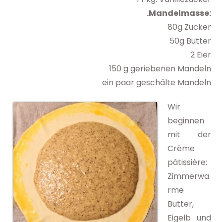
.Mandelmasse:
80g Zucker
50g Butter
2 Eier
150 g geriebenen Mandeln
ein paar geschälte Mandeln
Wir
beginnen
mit der
Crème
pâtissière:
Zimmerwa
rme
Butter,
Eigelb und