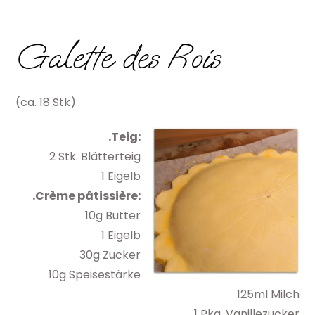
Galette des Rois
(ca. 18 Stk)
.Teig:
2 Stk. Blätterteig
1 Eigelb
.Crème pâtissière:
10g Butter
1 Eigelb
30g Zucker
10g Speisestärke
125ml Milch
1 Pkg. Vanillezucker