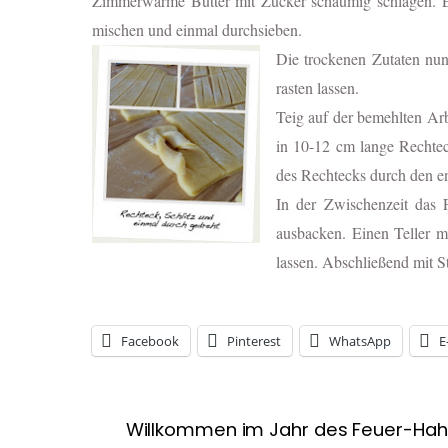
Zimmerwarme Butter mit Zucker schaumig schlagen. E
mischen und einmal durchsieben.
Die trockenen Zutaten nun
rasten lassen.
Teig auf der bemehlten Ar
in 10-12 cm lange Rechteck
des Rechtecks durch den en
In der Zwischenzeit das Fr
ausbacken. Einen Teller m
lassen. Abschließend mit S
Facebook
Pinterest
WhatsApp
E
Willkommen im Jahr des Feuer-Ha