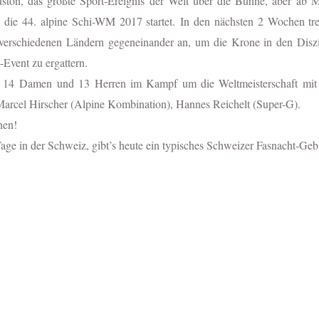
ton, das größte Sport-Ereignis der Welt über die Bühne, aber ab Mo
z die 44. alpine Schi-WM 2017 startet.
In den nächsten 2 Wochen tr
verschiedenen Ländern gegeneinander an, um die Krone in den Diszip
Event zu ergattern.
er 14 Damen und 13 Herren im Kampf um die Weltmeisterschaft mit
 Marcel Hirscher (Alpine Kombination), Hannes Reichelt (Super-G).
nen!
ge in der Schweiz, gibt’s heute ein typisches Schweizer Fasnacht-Gebä