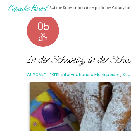
Skip
Cupcake Hexerl
Auf der Suche nach dem perfekten Candy tab
to
content
05
02
2017
In der Schweiz, in der Schw
inter-nationale Mehlspeisen
,
Sna
CUPCAKE HEXERL