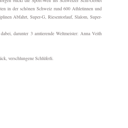
rgen blickt die Sport-Welt ins Schweizer Schi-Gebiet
eten in der schönen Schweiz rund 600 Athletinnen und
linen Abfahrt, Super-G, Riesentorlauf, Slalom, Super-
 dabei, darunter
3 amtierende Weltmeister: Anna Veith
ck, verschlungene Schlüferli.