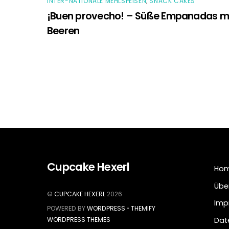
INTER-NATIONALE MEHLSPEISEN
,
SNACK CAKES
¡Buen provecho! – Süße Empanadas m
Beeren
Cupcake Hexerl
Ho
Übe
©
CUPCAKE HEXERL
2026
Imp
POWERED BY
WORDPRESS
•
THEMIFY
Dat
WORDPRESS THEMES