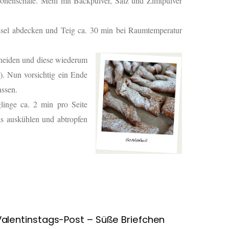
nenschale. Mehl mit Backpulver, Salz und Zimtpulver
sel abdecken und Teig ca. 30 min bei Raumtemperatur
hneiden und diese wiederum
s). Nun vorsichtig ein Ende
assen.
glinge ca. 2 min pro Seite
as auskühlen und abtropfen
Valentinstags-Post – Süße Briefchen