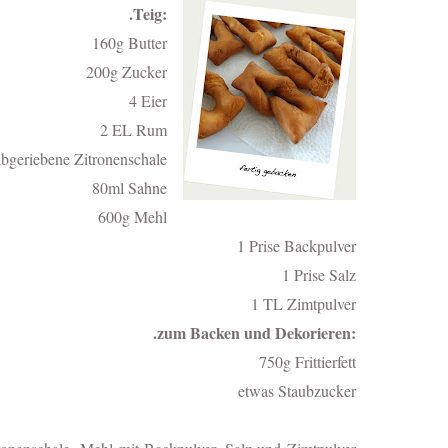
.Teig:
160g Butter
200g Zucker
4 Eier
2 EL Rum
bgeriebene Zitronenschale
80ml Sahne
600g Mehl
1 Prise Backpulver
1 Prise Salz
1 TL Zimtpulver
.zum Backen und Dekorieren:
750g Frittierfett
etwas Staubzucker