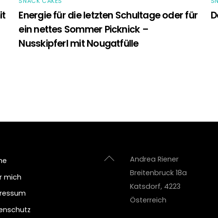
SNACK CAKES
S
it
Energie für die letzten Schultage oder für
D
ein nettes Sommer Picknick –
Nusskipferl mit Nougatfülle
Back
Andrea Riener
me
To
Breitenbruck 18a
r mich
Top
Katsdorf
,
4223
ressum
Österreich
enschutz