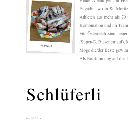
Heute Abend geht in Hous
Engadin, wo in St. Morit
Athleten aus mehr als 70 
Kombination und im Team-
Für Österreich sind heu
(Super-G, Riesentorlauf),
Möge die/der Beste gewin
Als Einstimmung auf die Ta
Schlüferli
(ca. 26 Stk.)