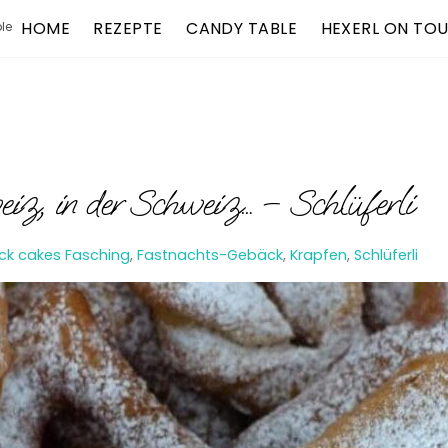
HOME
REZEPTE
CANDY TABLE
HEXERL ON TO
le
eiz, in der Schweiz… – Schlüferli
ck cakes
Fasching
,
Fastnachts-Gebäck
,
Krapfen
,
Schlüferli