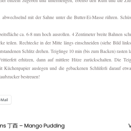
ier einzeln zugeben und untermengen, ebenso den Rum und die Zitro
 abwechselnd mit der Sahne unter die Butter-Ei-Masse rühren.
Schüs
beitsfläche ca. 6-8 mm hoch
ausrollen. 4 Zentimeter breite Bahnen sc
e teilen. Rechtecke in der Mitte längs einschneiden (siehe Bild link
tstandenen Schlitz drehen. Teiglinge 10 min (bis zum Backen) rasten l
ittierfett erhitzen, dann auf mittlere Hitze zurückschalten. Die Tei
it Küchenpapier auslegen und die gebackenen Schlüferli darauf etw
taubzucker bestreuen!
-Mail
hns 丁酉 – Mango Pudding