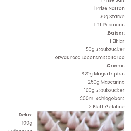
1 Prise Salz
1 Prise Natron
30g Stärke
1 TL Rosmarin
.Baiser:
1 Eiklar
50g Staubzucker
etwas rosa Lebensmittelfarbe
.Creme:
320g Magertopfen
250g Mascarino
100g Staubzucker
200ml Schlagobers
2 Blatt Gelatine
.Deko:
100g