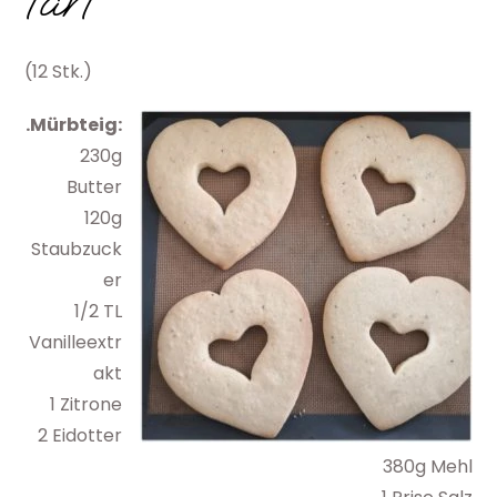
(12 Stk.)
.Mürbteig:
230g
Butter
120g
Staubzuck
er
1/2 TL
Vanilleextr
akt
1 Zitrone
2 Eidotter
380g Mehl