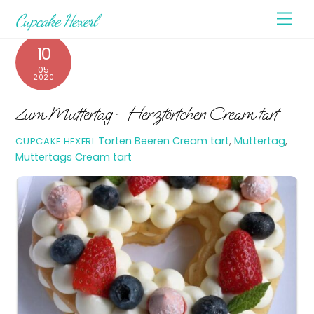
Skip
Men
Cupcake Hexerl
to
content
10
05
2020
Zum Muttertag – Herztörtchen Cream tart
Torten
Beeren Cream tart
,
Muttertag
,
CUPCAKE HEXERL
Muttertags Cream tart