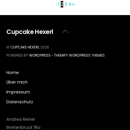
‹
1
2
3
4
›
»
Cupcake Hexerl
Back
To
Top
©
CUPCAKE HEXERL
2026
POWERED BY
WORDPRESS
•
THEMIFY WORDPRESS THEMES
Home
Über mich
Impressum
Datenschutz
Andrea Riener
Breitenbruck 18a