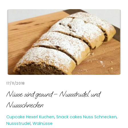
17/11/2018
Nüsse sind gesund – Nussstrudel und
Nussschnecken
Cupcake Hexerl
Kuchen
,
Snack cakes
Nuss Schnecken
,
Nussstrudel
,
Walnüsse