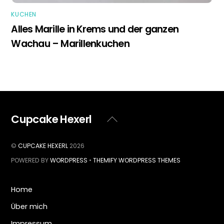
KUCHEN
Alles Marille in Krems und der ganzen
Wachau – Marillenkuchen
Cupcake Hexerl
Back
To
Top
©
CUPCAKE HEXERL
2026
POWERED BY
WORDPRESS
•
THEMIFY WORDPRESS THEMES
Home
Über mich
Impressum