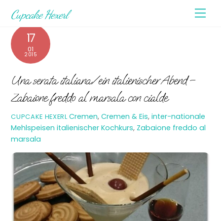
Skip
Men
Cupcake Hexerl
to
content
17
01
2015
Una serata italiana/ein italienischer Abend –
Zabaione freddo al marsala con cialde
Cremen
,
Cremen & Eis
,
inter-nationale
CUPCAKE HEXERL
Mehlspeisen
italienischer Kochkurs
,
Zabaione freddo al
marsala