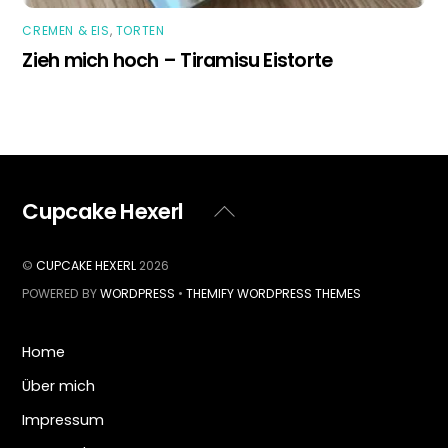
CREMEN & EIS
,
TORTEN
Zieh mich hoch – Tiramisu Eistorte
Cupcake Hexerl
Back
To
Top
©
CUPCAKE HEXERL
2026
POWERED BY
WORDPRESS
•
THEMIFY WORDPRESS THEMES
Home
Über mich
Impressum