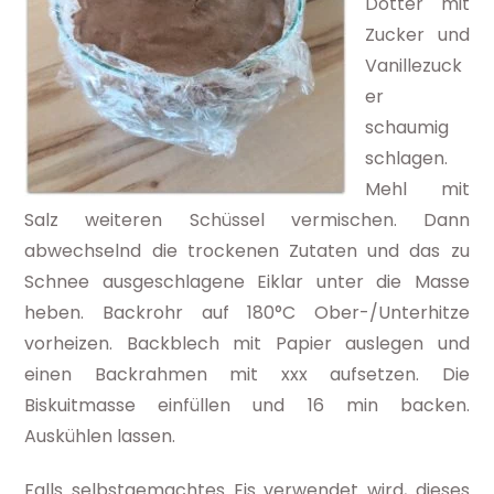
Dotter mit
Zucker und
Vanillezuck
er
schaumig
schlagen.
Mehl mit
Salz weiteren Schüssel vermischen. Dann
abwechselnd die trockenen Zutaten und das zu
Schnee ausgeschlagene Eiklar unter die Masse
heben. Backrohr auf 180°C Ober-/Unterhitze
vorheizen. Backblech mit Papier auslegen und
einen Backrahmen mit xxx aufsetzen. Die
Biskuitmasse einfüllen und 16 min backen.
Auskühlen lassen.
Falls selbstgemachtes Eis verwendet wird, dieses