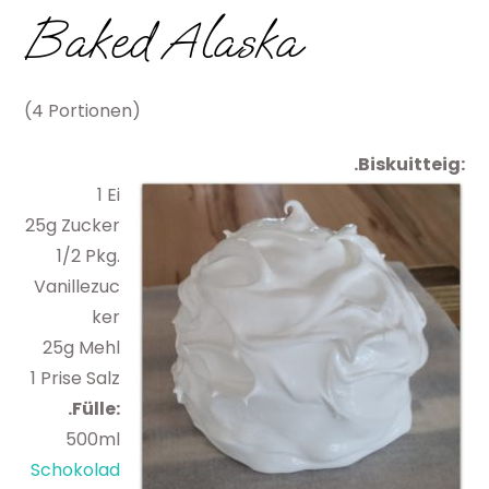
Baked Alaska
(4 Portionen)
.Biskuitteig:
1 Ei
25g Zucker
1/2 Pkg.
Vanillezuc
ker
25g Mehl
1 Prise Salz
.Fülle:
500ml
Schokolad