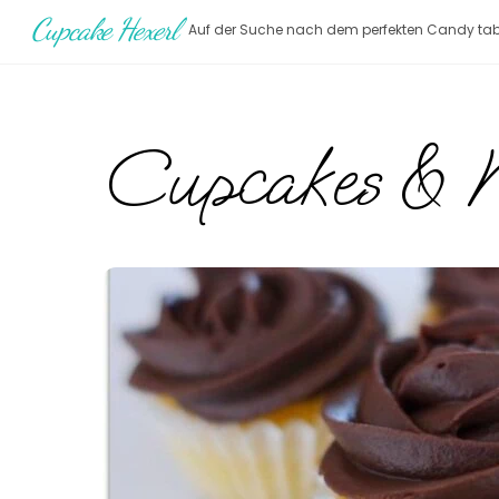
Skip
Cupcake Hexerl
Auf der Suche nach dem perfekten Candy tab
to
content
Cupcakes & 