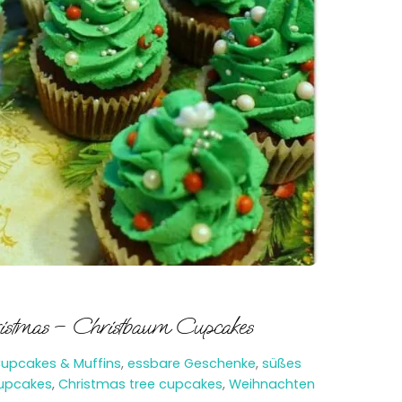
ristmas – Christbaum Cupcakes
upcakes & Muffins
,
essbare Geschenke
,
süßes
upcakes
,
Christmas tree cupcakes
,
Weihnachten