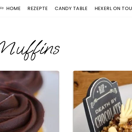
HOME
REZEPTE
CANDY TABLE
HEXERL ON TO
le
Muffins