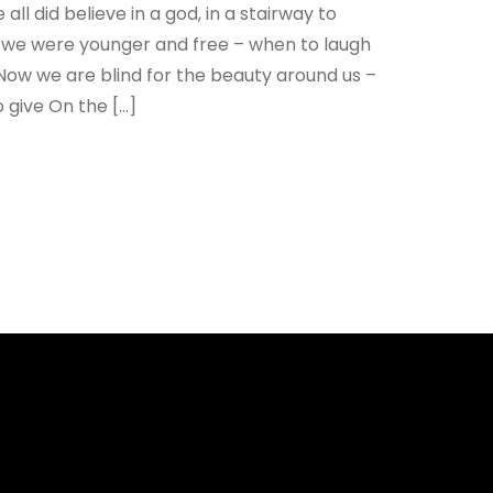
ll did believe in a god, in a stairway to
 we were younger and free – when to laugh
 Now we are blind for the beauty around us –
 give On the […]