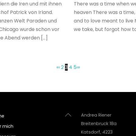
iern die Iren und mit ihnen
There was a time when we a
of Patrick von Irland.
heaven There was a time,
 ganzen Welt Paraden und
and to love meant to live
In Chicago wurde schon vor
we take, but forgot how to
te Abend werden […]
«
‹
2
3
4
5
›
»
Back
Andrea Riener
me
To
Breitenbruck 18a
r mich
Top
Katsdorf
,
4223