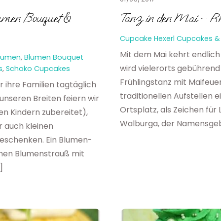
umen Bouquet &
Tanz in den Mai – R
Cupcake Hexerl
Cupcakes & 
Mit dem Mai kehrt endlich 
lumen
,
Blumen Bouquet
wird vielerorts gebührend 
s
,
Schoko Cupcakes
Frühlingstanz mit Maifeue
ür ihre Familien tagtäglich
traditionellen Aufstelle
unseren Breiten feiern wir
Ortsplatz, als Zeichen für
en Kindern zubereitet),
Walburga, der Namensgebe
r auch kleinen
Geschenken. Ein Blumen-
chen Blumenstrauß mit
]