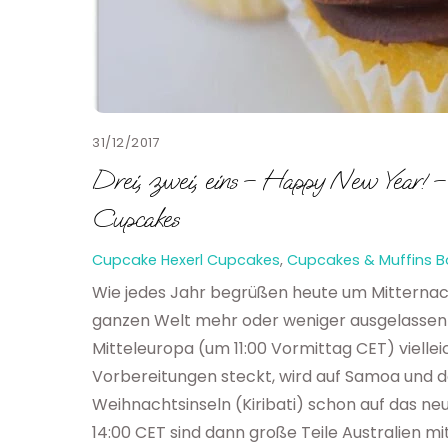
31/12/2017
Drei, zwei, eins – Happy New Year! 
Cupcakes
Cupcake Hexerl
Cupcakes
,
Cupcakes & Muffins
B
Wie jedes Jahr begrüßen heute um Mitterna
ganzen Welt mehr oder weniger ausgelassen
Mitteleuropa (um 11:00 Vormittag CET) viellei
Vorbereitungen steckt, wird auf Samoa und 
Weihnachtsinseln (Kiribati) schon auf das n
14:00 CET sind dann große Teile Australien m