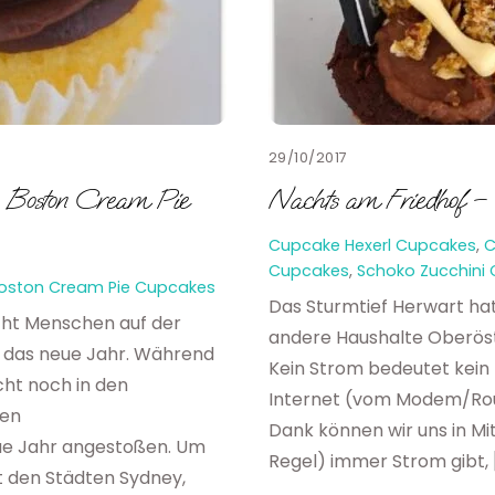
29/10/2017
– Boston Cream Pie
Nachts am Friedhof – 
Cupcake Hexerl
Cupcakes
,
C
Cupcakes
,
Schoko Zucchini
oston Cream Pie Cupcakes
Das Sturmtief Herwart hat 
cht Menschen auf der
andere Haushalte Oberöst
 das neue Jahr. Während
Kein Strom bedeutet kein 
cht noch in den
Internet (vom Modem/Rout
den
Dank können wir uns in Mit
eue Jahr angestoßen. Um
Regel) immer Strom gibt, 
it den Städten Sydney,