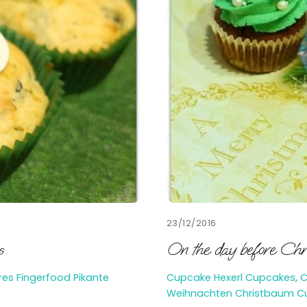
23/12/2016
s
On the day before Ch
res Fingerfood
Pikante
Cupcake Hexerl
Cupcakes
,
C
Weihnachten
Christbaum C