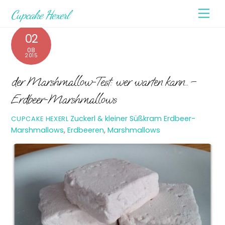
Skip
Men
Cupcake Hexerl
to
content
02
08
2015
der Marshmallow-Test: wer warten kann… –
Erdbeer-Marshmallows
Zuckerl & kleiner Süßkram
Erdbeer-
CUPCAKE HEXERL
Marshmallows
,
Erdbeeren
,
Marshmallows