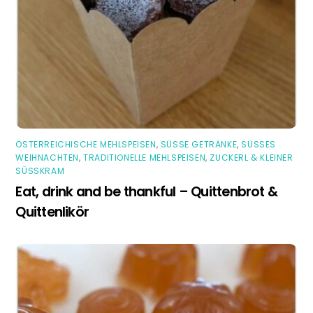
ÖSTERREICHISCHE MEHLSPEISEN
,
SÜSSE GETRÄNKE
,
SÜSSES W
EIHNACHTEN
,
TRADITIONELLE MEHLSPEISEN
,
ZUCKERL & KLEINER
SÜSSKRAM
Eat, drink and be thankful – Quittenbrot &
Quittenlikör