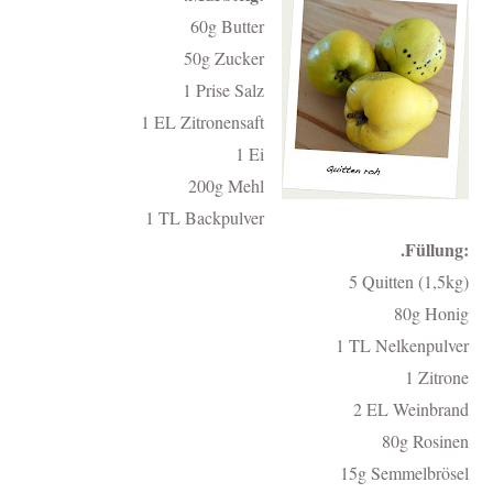
60g Butter
50g Zucker
1 Prise Salz
1 EL Zitronensaft
1 Ei
200g Mehl
1 TL Backpulver
.Füllung:
5 Quitten (1,5kg)
80g Honig
1 TL Nelkenpulver
1 Zitrone
2 EL Weinbrand
80g Rosinen
15g Semmelbrösel