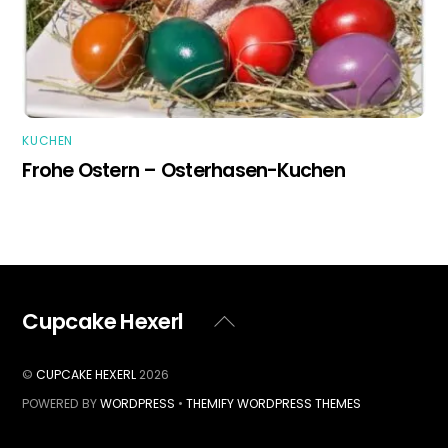
KUCHEN
Frohe Ostern – Osterhasen-Kuchen
Cupcake Hexerl
Back
To
Top
©
CUPCAKE HEXERL
2026
POWERED BY
WORDPRESS
•
THEMIFY WORDPRESS THEMES