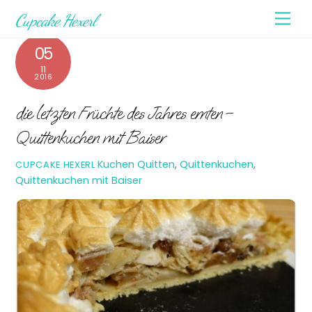
Skip
Men
Cupcake Hexerl
to
content
05
11
2016
die letzten Früchte des Jahres ernten –
Quittenkuchen mit Baiser
Kuchen
Quitten
,
Quittenkuchen
,
CUPCAKE HEXERL
Quittenkuchen mit Baiser