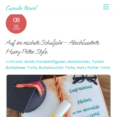
Skip
Men
Cupcake Hexerl
to
content
08
09
2019
Auf ins nächste Schuljahr – Abschlusstorte
Harry Potter Style
Fondantfiguren
,
Motivtorten
,
Torten
CUPCAKE HEXERL
Butterbeer Torte
,
Butterscotch Torte
,
Harry Potter Torte