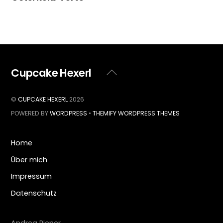
Cupcake Hexerl
Back
To
Top
©
CUPCAKE HEXERL
2026
POWERED BY
WORDPRESS
•
THEMIFY WORDPRESS THEMES
Home
Über mich
Impressum
Datenschutz
Andrea Riener