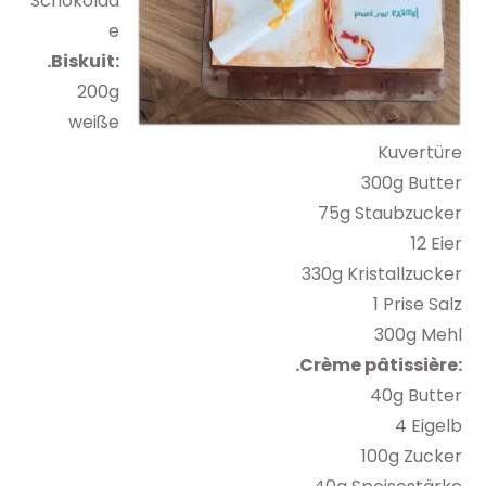
Schokolad
e
.Biskuit:
200g
weiße
Kuvertüre
300g Butter
75g Staubzucker
12 Eier
330g Kristallzucker
1 Prise Salz
300g Mehl
.Crème pâtissière:
40g Butter
4 Eigelb
100g Zucker