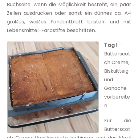
Buchseite: wenn die Möglichkeit besteht, ein paar
Zeilen ausdrucken oder sonst ein dünnes ca. A4
großes, weißes Fondantblatt basteln und mit
Lebensmittel-Farbstifte beschriften.
Tag 1
–
Butterscot
ch Creme,
Biskuitteig
und
Ganache
vorbereite
n
Für die
Butterscot
ch Creme Vanilleschote halbieren, und das Mark