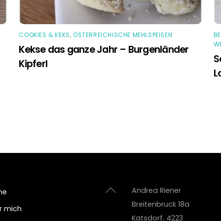
COOKIES & KEKS
,
ÖSTERREICHISCHE MEHLSPEISEN
B
E
Kekse das ganze Jahr – Burgenländer
S
Kipferl
L
Back
Andrea Riener
me
To
Breitenbruck 18a
r mich
Top
Katsdorf
,
4223