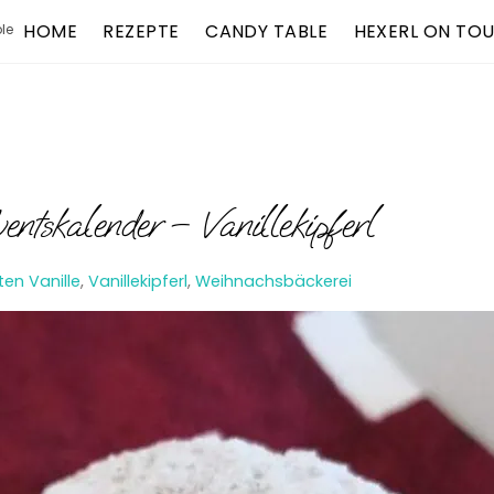
HOME
REZEPTE
CANDY TABLE
HEXERL ON TO
le
tskalender – Vanillekipferl
ten
Vanille
,
Vanillekipferl
,
Weihnachsbäckerei