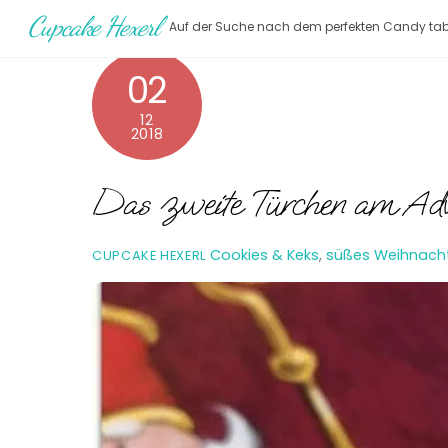
Skip
Cupcake Hexerl
Auf der Suche nach dem perfekten Candy tab
to
content
02
12
2018
Das zweite Türchen am Adven
Cookies & Keks
,
süßes Weihnach
CUPCAKE HEXERL