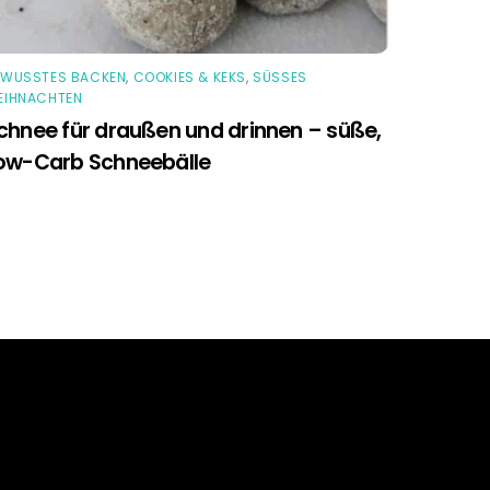
EWUSSTES BACKEN
,
COOKIES & KEKS
,
SÜSSES W
IHNACHTEN
chnee für draußen und drinnen – süße,
ow-Carb Schneebälle