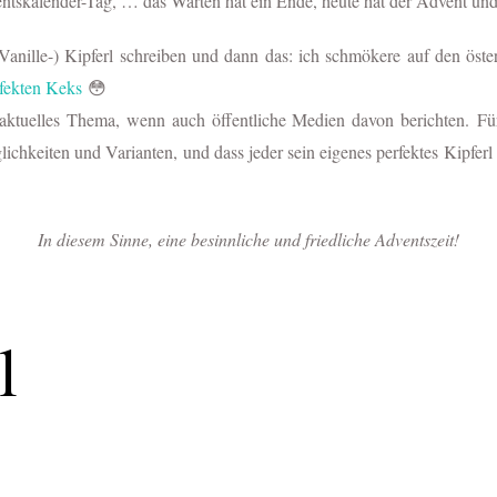
ntskalender-Tag, … das Warten hat ein Ende, heute hat der Advent und
anille-) Kipferl schreiben und dann das: ich schmökere auf den öste
fekten Keks
😳
andaktuelles Thema, wenn auch öffentliche Medien davon berichten.
Fü
ichkeiten und Varianten, und dass jeder sein eigenes perfektes Kipfer
In diesem Sinne, eine besinnliche und friedliche Adventszeit!
l